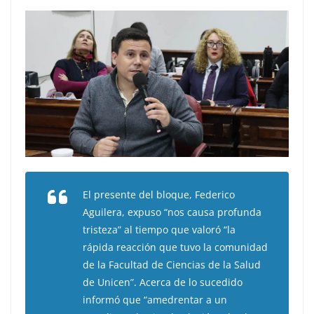
El presente del bloque, Federico
Aguilera, expuso “nos causa profunda
tristeza” al tiempo que valoró “la
rápida reacción que tuvo la comunidad
de la Facultad de Ciencias de la Salud
de Unicen”. Acerca de lo sucedido
informó que “amedrentar a un