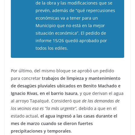
de la obra y las modificaciones que se
prevén, además de “qué repercusiones
económicas va a tener para un
Municipio que no está en la mejor
situación económica”. El pedido de
informe 15/26 quedó aprobado por
todos los ediles.
Por último, del mismo bloque se aprobó un pedido
para concretar
trabajos de limpieza y mantenimiento
de desagües pluviales ubicados en Benito Machado e
Ignacio Rivas, en el barrio Isaura
, y que derivan el agua
al arroyo Tapalqué. Consideró que
de las demandas de
los vecinos esa es “la más urgente”
, debido a que en el
estado actual,
el agua ingresó a las casas durante el
mes de marzo cuando se dieron fuertes
precipitaciones y temporales
.