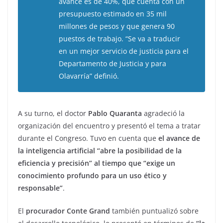
avance es de 40%, que cuenta con un
presupuesto estimado en 35 mil
millones de pesos y que genera 90
puestos de trabajo. “Se va a traducir
en un mejor servicio de justicia para el
Departamento de Justicia y para
Olavarría” definió.
A su turno, el doctor
Pablo Quaranta
agradeció la
organización del encuentro y presentó el tema a tratar
durante el Congreso. Tuvo en cuenta que
el avance de
la inteligencia artificial “abre la posibilidad de la
eficiencia y precisión” al tiempo que “exige un
conocimiento profundo para un uso ético y
responsable”
.
El
procurador Conte Grand
también puntualizó sobre