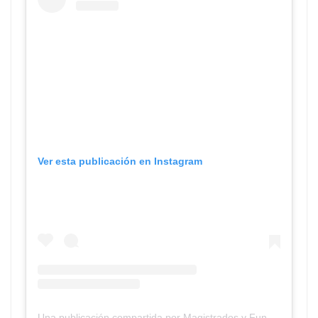
Ver esta publicación en Instagram
Una publicación compartida por Magistrados y Funcionarios PBA (@colegiomgba)