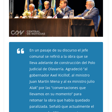
En un pasaje de su discurso el jefe
comunal se refirió a la obra que se
lleva adelante de construcción del Polo
Judicial de Olavarría. Agradeció “al
gobernador Axel Kicillof, al ministro
Juan Martín Mena y al ex ministro Julio
Alak” por las “conversaciones que
llevamos en su momento” para
retomar la obra que había quedado
paralizada. Señaló que actualmente el