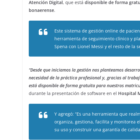
Atención Digital
, que está
disponible de forma gratui
bonaerense
.
Este sistema de gestión online de pacien
herramienta de seguimiento clínico y plan
Spena con Lionel Messi y el resto de la
“Desde que iniciamos la gestión nos planteamos desarro
necesidad de la práctica profesional y, gracias al traba
está disponible de forma gratuita para nuestros matric
durante la presentación de software en el
Hospital M
Y agregó: “Es una herramienta que realm
organiza, gestiona, facilita y monitorea
su uso y construir una garantía de calida