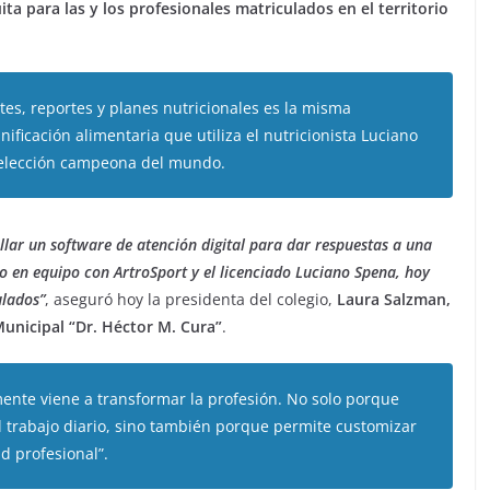
ta para las y los profesionales matriculados en el territorio
tes, reportes y planes nutricionales es la misma
ificación alimentaria que utiliza el nutricionista Luciano
 selección campeona del mundo.
llar un software de atención digital para dar respuestas a una
jo en equipo con ArtroSport y el licenciado Luciano Spena, hoy
ulados”
, aseguró hoy la presidenta del colegio,
Laura Salzman,
unicipal “Dr. Héctor M. Cura”
.
ente viene a transformar la profesión. No solo porque
 el trabajo diario, sino también porque permite customizar
d profesional”.