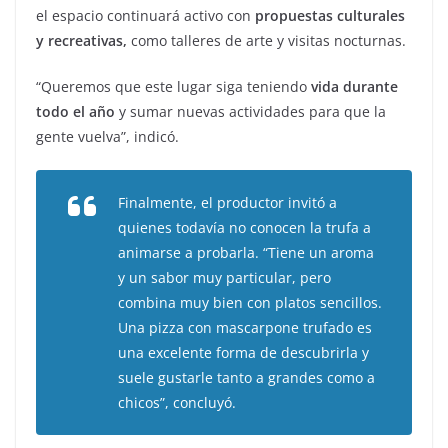
el espacio continuará activo con
propuestas culturales
y recreativas,
como talleres de arte y visitas nocturnas.
“Queremos que este lugar siga teniendo
vida durante
todo el año
y sumar nuevas actividades para que la
gente vuelva”, indicó.
Finalmente, el productor invitó a
quienes todavía no conocen la trufa a
animarse a probarla. “Tiene un aroma
y un sabor muy particular, pero
combina muy bien con platos sencillos.
Una pizza con mascarpone trufado es
una excelente forma de descubrirla y
suele gustarle tanto a grandes como a
chicos”, concluyó.