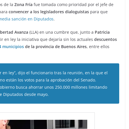
s de la
Zona Fría
fue tomada como prioridad por el jefe de
 para
convencer a los legisladores dialoguistas
para que
media sanción en Diputados
.
ibertad Avanza
(LLA) en una cumbre que, junto a
Patricia
r en ley la iniciativa que dejaría sin los actuales
descuentos
4 municipios
de la provincia de Buenos Aires
, entre ellos
r en ley”
,
dijo el funcionario tras la reunión, en la que el
no están los votos para la aprobación del Senado.
 Gobierno busca ahorrar unos 250.000 millones limitando
 de Diputados desde mayo.