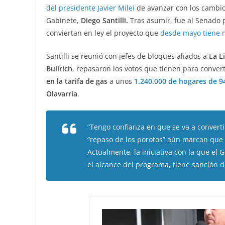
del presidente Javier Milei
de avanzar con los cambio
Gabinete,
Diego Santilli.
Tras asumir, fue al Senado
conviertan en ley el proyecto que
desde mayo tiene 
Santilli se reunió con jefes de bloques aliados a
La
L
Bullrich
, repasaron los votos que tienen para converti
en la tarifa de gas
a unos
1.240.000 de hogares de 9
Olavarría
.
“Tengo confianza en que se va a converti
“repaso de los porotos” aún marcan que 
Actualmente, la iniciativa con la que el
el alcance del programa, tiene sanción