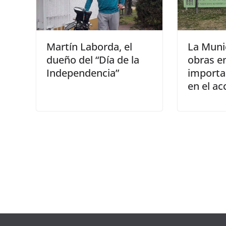
Martín Laborda, el
La Munic
dueño del “Día de la
obras e
Independencia”
importa
en el ac