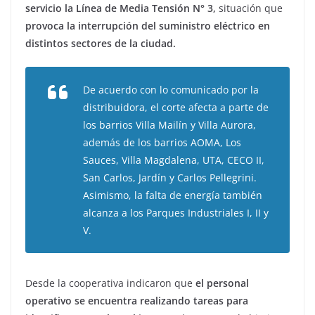
servicio la Línea de Media Tensión N° 3,
situación que
provoca la interrupción del suministro eléctrico en
distintos sectores de la ciudad.
De acuerdo con lo comunicado por la
distribuidora, el corte afecta a parte de
los barrios Villa Mailín y Villa Aurora,
además de los barrios AOMA, Los
Sauces, Villa Magdalena, UTA, CECO II,
San Carlos, Jardín y Carlos Pellegrini.
Asimismo, la falta de energía también
alcanza a los Parques Industriales I, II y
V.
Desde la cooperativa indicaron que
el personal
operativo se encuentra realizando tareas para