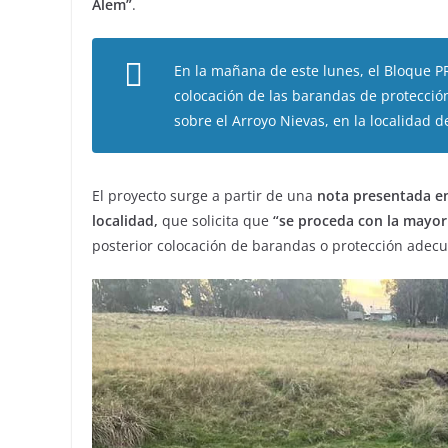
Alem”
.
En la mañana de este lunes, el Bloque P
colocación de las barandas de protecció
sobre el Arroyo Nievas, en la localidad d
El proyecto surge a partir de una
nota presentada en
localidad,
que solicita que
“se proceda con la mayor
posterior colocación de barandas o protección adec