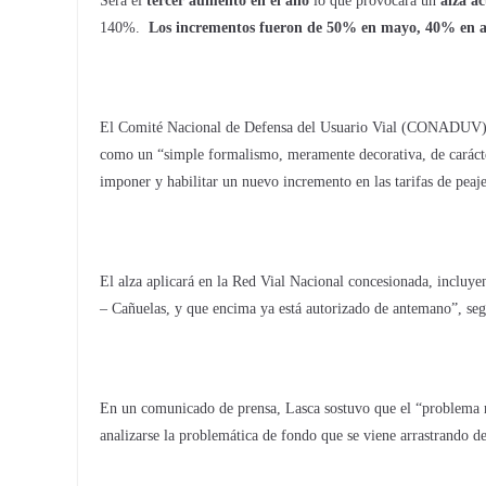
Será el
tercer aumento en el año
lo que provocará un
alza a
140%.
Los incrementos fueron de 50% en mayo, 40% en a
El Comité Nacional de Defensa del Usuario Vial (CONADUV) re
como un “simple formalismo, meramente decorativa, de carácter 
imponer y habilitar un nuevo incremento en las tarifas de peaje
El alza aplicará en la Red Vial Nacional concesionada, incluy
– Cañuelas, y que encima ya está autorizado de antemano”, s
En un comunicado de prensa, Lasca sostuvo que el “problema no
analizarse la problemática de fondo que se viene arrastrando de