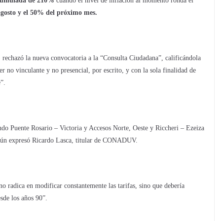
cumulada de 210%
cuando el nivel de inflación al momento ronda el
gosto y el 50% del próximo mes.
chazó la nueva convocatoria a la “Consulta Ciudadana”, calificándola
no vinculante y no presencial, por escrito, y con la sola finalidad de
”.
endo Puente Rosario – Victoria y Accesos Norte, Oeste y Riccheri – Ezeiza
egún expresó Ricardo Lasca, titular de CONADUV.
 radica en modificar constantemente las tarifas, sino que debería
sde los años 90”.