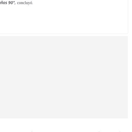
años 90″,
concluyó.