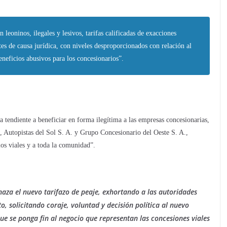
 leoninos, ilegales y lesivos, tarifas calificadas de exacciones
ntes de causa jurídica, con niveles desproporcionados con relación al
beneficios abusivos para los concesionarios”.
a tendiente a beneficiar en forma ilegítima a las empresas concesionarias,
 Autopistas del Sol S. A. y Grupo Concesionario del Oeste S. A.,
ios viales y a toda la comunidad”.
haza el nuevo tarifazo de peaje, exhortando a las autoridades
, solicitando coraje, voluntad y decisión política al nuevo
 se ponga fin al negocio que representan las concesiones viales