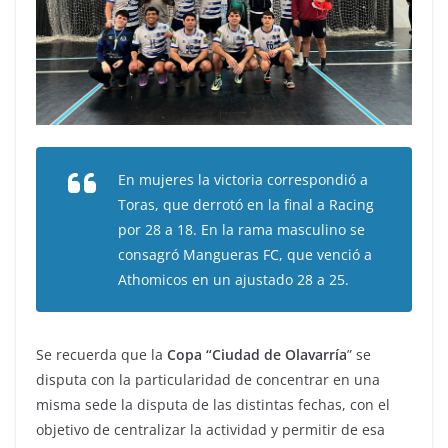
En mujeres la victoria correspondió a
Toras, que derrotó en la final a Racing
por 28 a 18. En la rama masculino se
consagró Mangueras FC, que venció a
Athomicos en un ajustado 28 a 25.
Se recuerda que la
Copa “Ciudad de Olavarría
” se
disputa con la particularidad de concentrar en una
misma sede la disputa de las distintas fechas, con el
objetivo de centralizar la actividad y permitir de esa