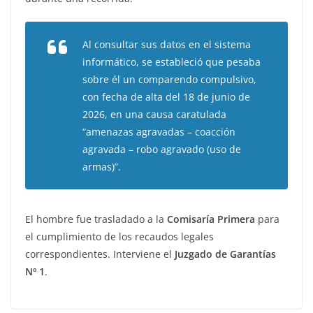
Al consultar sus datos en el sistema
informático, se estableció que pesaba
sobre él un comparendo compulsivo,
con fecha de alta del 18 de junio de
2026, en una causa caratulada
“amenazas agravadas – coacción
agravada – robo agravado (uso de
armas)”.
El hombre fue trasladado a la
Comisaría Primera
para
el cumplimiento de los recaudos legales
correspondientes. Interviene el
Juzgado de Garantías
Nº 1
.