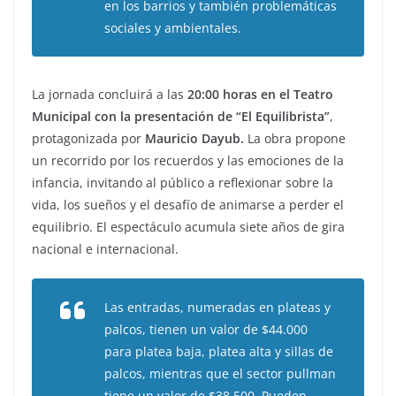
en los barrios y también problemáticas
sociales y ambientales.
La jornada concluirá a las
20:00 horas en el Teatro
Municipal con la presentación de “El Equilibrista”
,
protagonizada por
Mauricio Dayub.
La obra propone
un recorrido por los recuerdos y las emociones de la
infancia, invitando al público a reflexionar sobre la
vida, los sueños y el desafío de animarse a perder el
equilibrio. El espectáculo acumula siete años de gira
nacional e internacional.
Las entradas, numeradas en plateas y
palcos, tienen un valor de $44.000
para platea baja, platea alta y sillas de
palcos, mientras que el sector pullman
tiene un valor de $38.500. Pueden