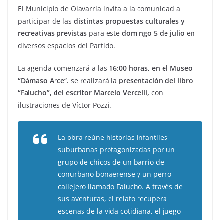
El Municipio de Olavarría invita a la comunidad a
participar de las
distintas propuestas culturales y
recreativas previstas
para este
domingo 5 de julio
en
diversos espacios del Partido.
La agenda comenzará a las
16:00 horas, en el Museo
“Dámaso Arce
“, se realizará la
presentación del libro
“Falucho”, del escritor Marcelo Vercelli,
con
ilustraciones de Víctor Pozzi.
La obra reúne historias infantiles
suburbanas protagonizadas por un
grupo de chicos de un barrio del
conurbano bonaerense y un perro
callejero llamado Falucho. A través de
sus aventuras, el relato recupera
escenas de la vida cotidiana, el juego