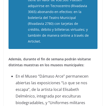
adquirirse en Tecnocentro (Rivadavia
3065) abonando en efectivo; en la
boletería del Teatro Municipal
(Rivadavia 2780) con tarjetas de
crédito, débito y billeteras virtuales; y
también de manera online a través de
Articket.
Además, durante el fin de semana podrán visitarse
distintas muestras en los museos municipales:
En el Museo “Dámaso Arce” permanecen
abiertas las exposiciones “Lo que se nos
escapa”, de la artista local Elisabeth
Delménico, integrada por esculturas
biodegradables, y “Uniformes militares