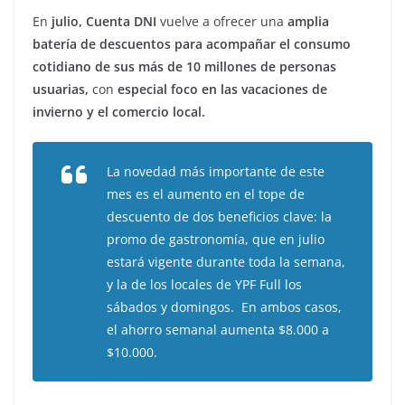
En
julio, Cuenta DNI
vuelve a ofrecer una
amplia
batería de descuentos para acompañar el consumo
cotidiano de sus más de 10 millones de personas
usuarias,
con
especial foco en las vacaciones de
invierno y el comercio local.
La novedad más importante de este
mes es el aumento en el tope de
descuento de dos beneficios clave: la
promo de gastronomía, que en julio
estará vigente durante toda la semana,
y la de los locales de YPF Full los
sábados y domingos. En ambos casos,
el ahorro semanal aumenta $8.000 a
$10.000.