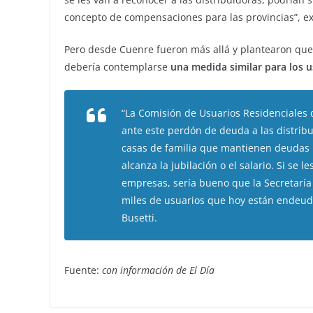
concepto de compensaciones para las provincias”, ex
Pero desde Cuenre fueron más allá y plantearon que
debería contemplarse
una medida similar para los u
“La Comisión de Usuarios Residenciales d
ante este perdón de deuda a las distrib
casas de familia que mantienen deudas i
alcanza la jubilación o el salario. Si se
empresas, sería bueno que la Secretaría
miles de usuarios que hoy están endeuda
Busetti.
Fuente:
con información de El Día