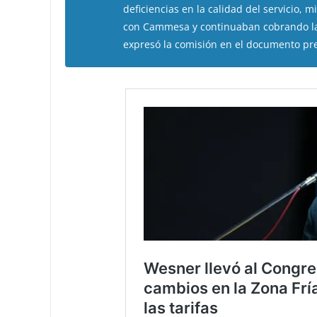
deficiencias en la calidad del servici
con Cammesa y continuaban cobrando la t
expresó la comisión en el documento pr