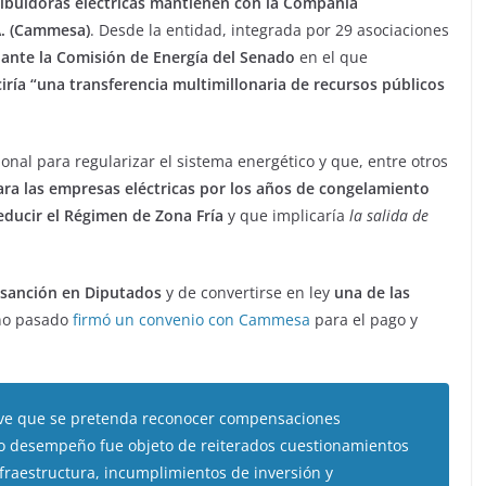
ribuidoras eléctricas mantienen con la Compañía
A. (Cammesa)
. Desde la entidad, integrada por 29 asociaciones
 ante la Comisión de Energía del Senado
en el que
iría “una transferencia multimillonaria de recursos públicos
onal para regularizar el sistema energético y que, entre otros
 las empresas eléctricas por los años de congelamiento
educir el Régimen de Zona Fría
y que implicaría
la salida de
 sanción en Diputados
y de convertirse en ley
una de las
ño pasado
firmó un convenio con Cammesa
para el pago y
ave que se pretenda reconocer compensaciones
o desempeño fue objeto de reiterados cuestionamientos
nfraestructura, incumplimientos de inversión y