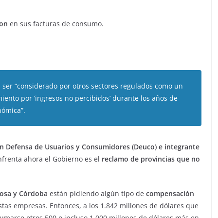
ron
en sus facturas de consumo.
a ser “considerado por otros sectores regulados como un
ento por ‘ingresos no percibidos’ durante los años de
nómica”.
ión Defensa de Usuarios y Consumidores (Deuco) e integrante
frenta ahora el Gobierno es el
reclamo de provincias que no
rmosa y Córdoba
están pidiendo algún tipo de
compensación
estas empresas. Entonces, a los 1.842 millones de dólares que
 sumarse otros 500 o incluso 1.000 millones de dólares más en