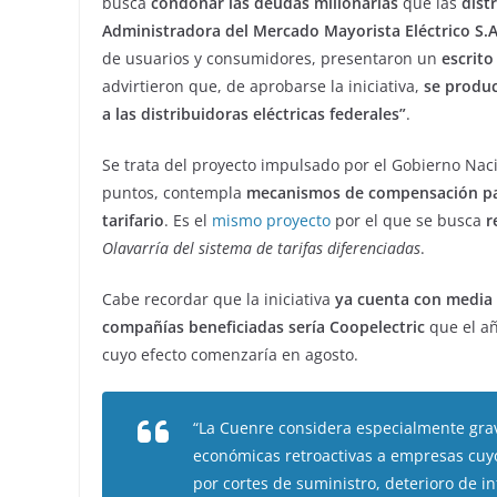
busca
condonar las deudas millonarias
que las
dist
Administradora del Mercado Mayorista Eléctrico S.
de usuarios y consumidores, presentaron un
escrito
advirtieron que, de aprobarse la iniciativa,
se produc
a las distribuidoras eléctricas federales”
.
Se trata del proyecto impulsado por el Gobierno Naci
puntos, contempla
mecanismos de compensación para
tarifario
. Es el
mismo proyecto
por el que se busca
r
Olavarría del sistema de tarifas diferenciadas
.
Cabe recordar que la iniciativa
ya cuenta con media
compañías beneficiadas sería Coopelectric
que el a
cuyo efecto comenzaría en agosto.
“La Cuenre considera especialmente gr
económicas retroactivas a empresas cuy
por cortes de suministro, deterioro de i