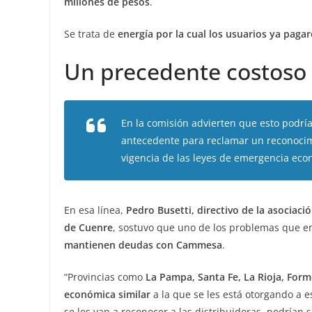
millones de pesos
.
Se trata de
energía por la cual los usuarios ya paga
Un precedente costoso
En la comisión advierten que esto podrí
antecedente para reclamar un reconocimi
vigencia de las leyes de emergencia eco
En esa línea,
Pedro Busetti, directivo de la asociac
de Cuenre
, sostuvo que uno de los problemas que en
mantienen deudas con Cammesa
.
“Provincias como
La Pampa, Santa Fe, La Rioja, Fo
económica similar
a la que se les está otorgando a 
se les van a reconocer a las distribuidoras, podrían