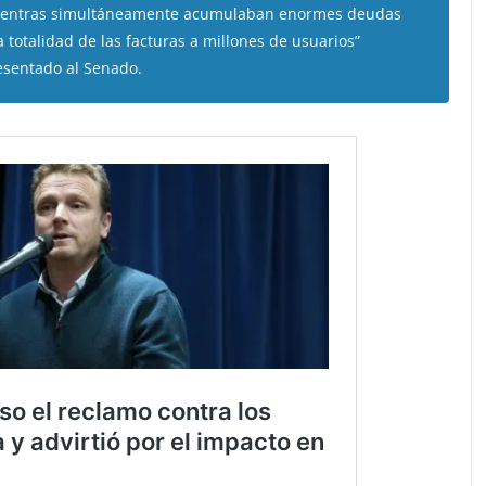
o, mientras simultáneamente acumulaban enormes deudas
otalidad de las facturas a millones de usuarios”
esentado al Senado.