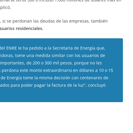
plicó.
, si se perdonan las deudas de las empresas, también
suarios residenciales.
el ENRE le ha pedido a la Secretaría de Energía que,
uidoras, tome una medida similar con los usuarios de
mportantes, de 200 o 300 mil pesos, porque no les
 les perdona este monto extraordinario en dólares a 10 o 15
 de Energía tome la misma decisión con centenares de
dos para poder pagar la factura de la luz”, concluyó