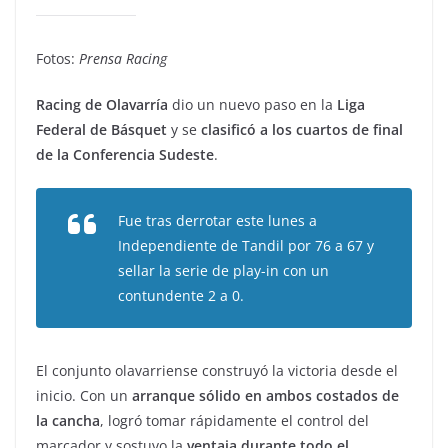
Fotos:
Prensa Racing
Racing de Olavarría
dio un nuevo paso en la
Liga
Federal de Básquet
y se
clasificó a los cuartos de final
de la Conferencia Sudeste
.
Fue tras derrotar este lunes a
Independiente de Tandil por 76 a 67 y
sellar la serie de play-in con un
contundente 2 a 0.
El conjunto olavarriense construyó la victoria desde el
inicio. Con un
arranque sólido en ambos costados de
la cancha
, logró tomar rápidamente el control del
marcador y sostuvo la
ventaja durante todo el