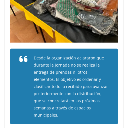
Desde la organización aclararon que
durante la jornada no se realiza la
entrega de prendas ni otros
elementos. El objetivo es ordenar y
clasificar todo lo recibido para avanzar
posteriormente con la distribución,
que se concretará en las próximas
semanas a través de espacios
municipales.