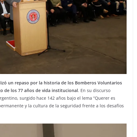
izó un repaso por la historia de los Bomberos Voluntarios
o de los 77 años de vida institucional
. En su discurso
rgentino, surgido hace 142 años bajo el lema “Querer es
permanente y la cultura de la seguridad frente a los desafíos