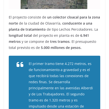
El proyecto consiste de
un colector cloacal para la zona
norte
de la ciudad de Olavarría,
conducente a una
planta de tratamiento
de tipo Lechos Percoladores. La
longitud total
del proyecto en planta es de
6.941
metros
y se compone de
tres tramos
. El presupuesto
total previsto es de
5.000 millones de pesos.
El primer tramo tiene 4.272 metros, es
de funcionamiento a gravedad y es el
que recibirá todas las conexiones de
redes finas. Se desarrolla
principalmente en las avenidas Alberdi
y de Los Trabajadores. El segundo
tramo es de 1.320 metros y es
impulsado desde una estación de