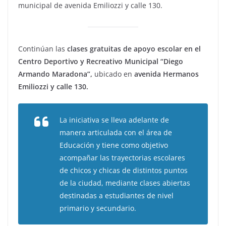
municipal de avenida Emiliozzi y calle 130.
Continúan las
clases gratuitas de apoyo escolar en el
Centro Deportivo y Recreativo Municipal “Diego
Armando Maradona”,
ubicado en
avenida Hermanos
Emiliozzi y calle 130.
La iniciativa se lleva adelante de
manera articulada con el área de
Educación y tiene como objetivo
acompañar las trayectorias escolares
de chicos y chicas de distintos puntos
de la ciudad, mediante clases abiertas
destinadas a estudiantes de nivel
primario y secundario.