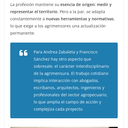
La profesión mantiene su
esencia de origen: medir y
representar el territorio
. Pero a la par, se adapta
constantemente a
nuevas herramientas y normativas
,
lo que exige a los agrimensores una actualización
permanente.
Para Andrea Zabaleta y Francisco
Sánchez hay otro aspecto que
sobresale: el carácter interdisciplinario
de la agrimensura. El trabajo cotidiano
implica interacción con abogados,
escribanos, arquitectos, ingenieros y
profesionales del sector agropecuario,
lo que amplía el campo de acción y
complejiza cada proyecto.