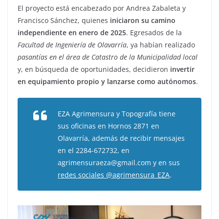
El proyecto está encabezado por Andrea Zabaleta y
Francisco Sánchez, quienes
iniciaron su camino
independiente en enero de 2025
. Egresados de la
Facultad de Ingeniería de Olavarría
, ya habían realizado
pasantías en el área de Catastro de la Municipalidad local
y, en búsqueda de oportunidades, decidieron
invertir
en equipamiento propio y lanzarse como autónomos
.
EZA Agrimensura y Topografía tiene
sus oficinas en Hornos 2871 en
Olavarría, además de recibir mensajes
en el 2284-672732, en
agrimensuraeza@gmail.com y en sus
redes sociales @agrimensura_EZA
.