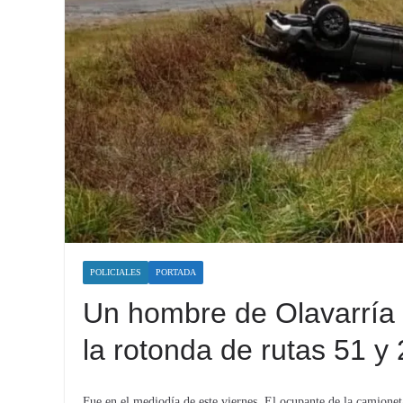
POLICIALES
PORTADA
Un hombre de Olavarría 
la rotonda de rutas 51 y
Fue en el mediodía de este viernes. El ocupante de la camionet