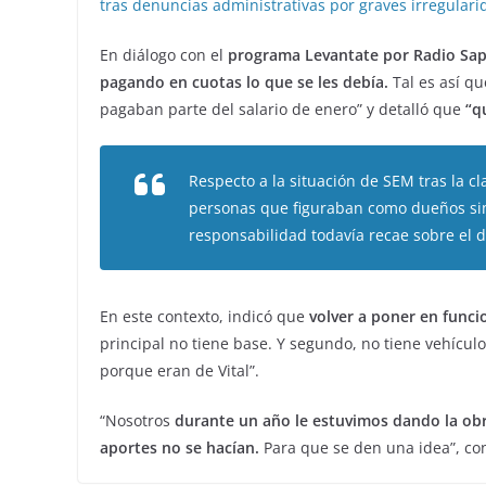
tras denuncias administrativas por graves irregulari
En diálogo con el
programa Levantate por Radio Sap
pagando en cuotas lo que se les debía.
Tal es así qu
pagaban parte del salario de enero” y detalló que
“q
Respecto a la situación de SEM tras la c
personas que figuraban como dueños si
responsabilidad todavía recae sobre el d
En este contexto, indicó que
volver a poner en func
principal no tiene base. Y segundo, no tiene vehículo
porque eran de Vital”.
“Nosotros
durante un año le estuvimos dando la obra
aportes no se hacían.
Para que se den una idea”, co