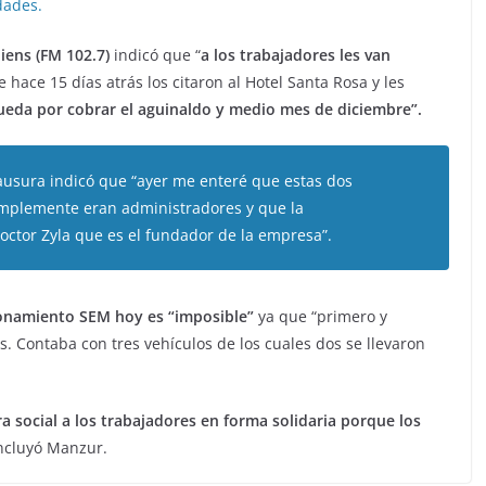
dades.
iens (FM 102.7)
indicó que “
a los trabajadores les van
e hace 15 días atrás los citaron al Hotel Santa Rosa y les
ueda por cobrar el aguinaldo y medio mes de diciembre”.
lausura indicó que “ayer me enteré que estas dos
mplemente eran administradores y que la
octor Zyla que es el fundador de la empresa”.
ionamiento SEM hoy es “imposible”
ya que “primero y
s. Contaba con tres vehículos de los cuales dos se llevaron
 social a los trabajadores en forma solidaria porque los
ncluyó Manzur.