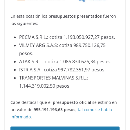
En esta ocasión los
presupuestos presentados
fueron
los siguientes:
PECMA S.R.L.: cotiza 1.193.050.927,27 pesos.
VILMEY ARG S.A.S: cotiza 989.750.126,75
pesos.
ATAK S.R.L.: cotiza 1.086.834.626,34 pesos.
ISTRIA S.A.: cotiza 997.782.351,97 pesos.
TRANSPORTES MALVINAS S.R.L.:
1.144.319.002,50 pesos.
Cabe destacar que el
presupuesto oficial
se estimó en
un valor de
955.191.196,63 pesos
,
tal como se había
informado
.