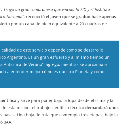
. Tengo un gran compromiso que vincula la FIO y el Instituto
fico Nacional”,
reconoció
el joven que se graduó hace apenas
ierto por un capa de hielo equivalente a 20 cuadras de
a calidad de este servicio depende cómo se desarrolle
rtico Argentino. Es un gran esfuerzo y al mismo tiempo un
ña Antártica de Verano”, agregó, mientras se aproxima a
yuda a entender mejor cómo es nuestro Planeta y cómo
científica
y sirve para poner bajo la lupa desde el clima y la
de esta misión, el trabajo científico-técnico
demandará unos
 bases. Una hoja de ruta que contempla tres etapas, bajo la
o (IAA).