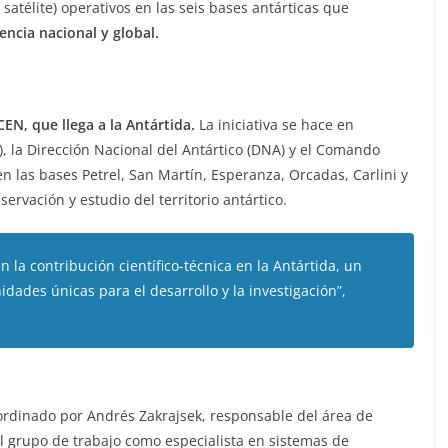
atélite) operativos en las seis bases antárticas que
encia nacional y global.
CEN, que llega a la Antártida.
La iniciativa se hace en
A), la Dirección Nacional del Antártico (DNA) y el Comando
 las bases Petrel, San Martín, Esperanza, Orcadas, Carlini y
ervación y estudio del territorio antártico.
 la contribución científico-técnica en la Antártida, un
dades únicas para el desarrollo y la investigación”,
oordinado por Andrés Zakrajsek, responsable del área de
el grupo de trabajo como especialista en sistemas de