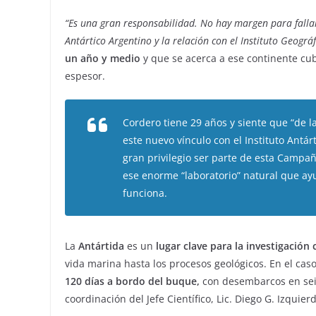
“Es una gran responsabilidad. No hay margen para fallar
Antártico Argentino y la relación con el Instituto Geográ
un año y medio
y que se acerca a ese continente cub
espesor.
Cordero tiene 29 años y siente que “de l
este nuevo vínculo con el Instituto Antá
gran privilegio ser parte de esta Campa
ese enorme “laboratorio” natural que a
funciona.
La
Antártida
es un
lugar clave para la investigación 
vida marina hasta los procesos geológicos. En el caso 
120 días a bordo del buque,
con desembarcos en seis
coordinación del Jefe Científico, Lic. Diego G. Izquierd