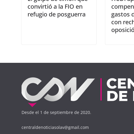
convirtió a la FIO en
compen
refugio de posguerra
gastos 
con rech
oposici
Desde el 1 de septiembre de 2020.
centraldenoticiasolav@gmail.com