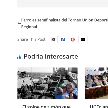
Ferro es semifinalista del Torneo Unión Deport
Regional
Share This Post:
Podría interesarte
El golpe de timón que
HCD: ap