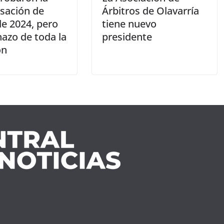
sación de
Árbitros de Olavarría
de 2024, pero
tiene nuevo
azo de toda la
presidente
ón