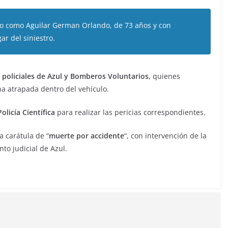
do como Aguilar German Orlando, de 73 años y con
ar del siniestro.
 policiales de Azul y Bomberos Voluntarios,
quienes
na atrapada dentro del vehículo.
Policía Científica
para realizar las pericias correspondientes.
a carátula de “
muerte por accidente
“, con intervención de la
to judicial de Azul.