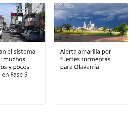
zan el sistema
Alerta amarilla por
s: muchos
fuertes tormentas
sos y pocos
para Olavarría
s en Fase 5