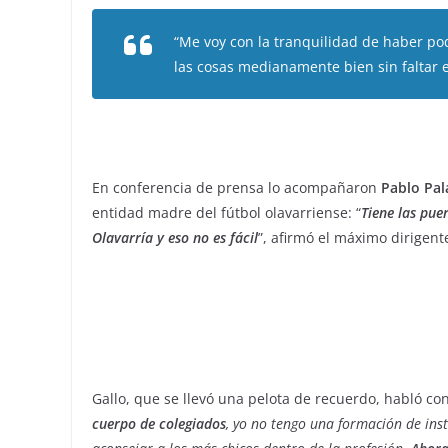
“Me voy con la tranquilidad de haber po
las cosas medianamente bien sin faltar e
En conferencia de prensa lo acompañaron
Pablo Pal
entidad madre del fútbol olavarriense: “
Tiene las pue
Olavarría y eso no es fácil
”, afirmó el máximo dirigente
Gallo, que se llevó una pelota de recuerdo, habló con
cuerpo de colegiados
, yo no tengo una formación de ins