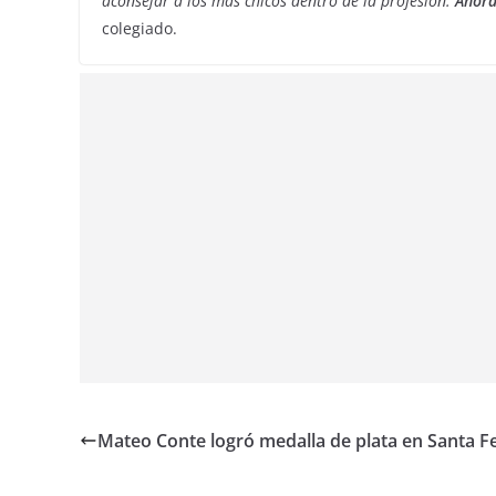
aconsejar a los más chicos dentro de la profesión.
Ahora
colegiado.
Mateo Conte logró medalla de plata en Santa F