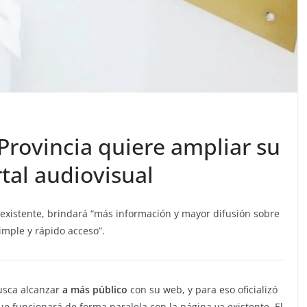
 Provincia quiere ampliar su
rtal audiovisual
existente, brindará “más información y mayor difusión sobre
imple y rápido acceso”.
sca alcanzar
a más público
con su web, y para eso oficializó
e funcionará de forma paralela con la página ya existente. El