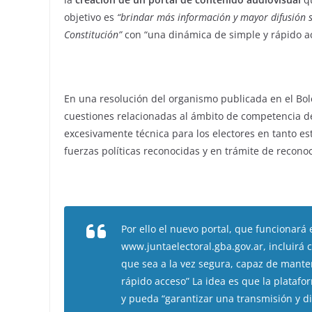
objetivo es
“brindar más información y mayor difusión s
Constitución”
con “una dinámica de simple y rápido a
En una resolución del organismo publicada en el Bolet
cuestiones relacionadas al ámbito de competencia de
excesivamente técnica para los electores en tanto es
fuerzas políticas reconocidas y en trámite de recono
Por ello el nuevo portal, que funcionará 
www.juntaelectoral.gba.gov.ar
, incluirá
que sea a la vez segura, capaz de mante
rápido acceso” La idea es que la plata
y pueda “garantizar una transmisión y d