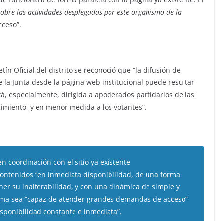
obre las actividades desplegadas por este organismo de la
cceso”.
ín Oficial del distrito se reconoció que “la difusión de
 la Junta desde la página web institucional puede resultar
tá, especialmente, dirigida a apoderados partidarios de las
cimiento, y en menor medida a los votantes”.
en coordinación con el sitio ya existente
 contenidos “en inmediata disponibilidad, de una forma
ner su inalterabilidad, y con una dinámica de simple y
forma sea “capaz de atender grandes demandas de acceso”
isponibilidad constante e inmediata”.