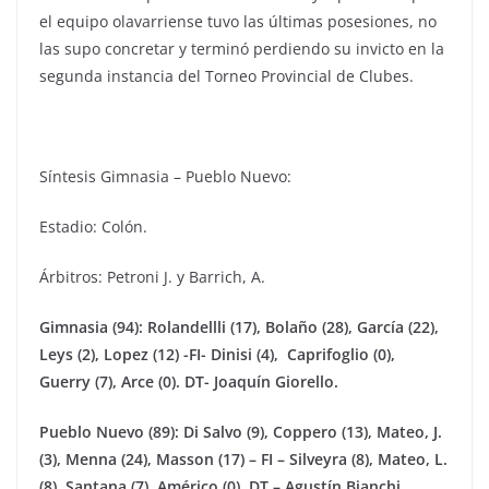
el equipo olavarriense tuvo las últimas posesiones, no
las supo concretar y terminó perdiendo su invicto en la
segunda instancia del Torneo Provincial de Clubes.
Síntesis Gimnasia – Pueblo Nuevo:
Estadio: Colón.
Árbitros: Petroni J. y Barrich, A.
Gimnasia (94):
Rolandellli (17),
Bolaño (28), García (22),
Leys (2), Lopez (12) -FI- Dinisi (4), Caprifoglio (0),
Guerry (7), Arce (0). DT- Joaquín Giorello.
Pueblo Nuevo (89): Di Salvo (9), Coppero (13), Mateo, J.
(3),
Menna (24), Masson (17)
– FI – Silveyra (8), Mateo, L.
(8), Santana (7), Américo (0). DT – Agustín Bianchi.