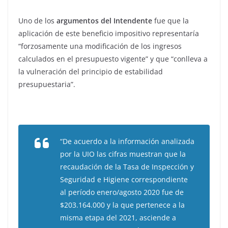
Uno de los
argumentos del Intendente
fue que la
aplicación de este beneficio impositivo representaría
“forzosamente una modificación de los ingresos
calculados en el presupuesto vigente” y que “conlleva a
la vulneración del principio de estabilidad
presupuestaria”.
“De acuerdo a la información analizada
por la UIO las cifras muestran que la
recaudación de la Tasa de Inspección y
Seguridad e Higiene correspondiente
al período enero/agosto 2020 fue de
$203.164.000 y la que pertenece a la
misma etapa del 2021, asciende a