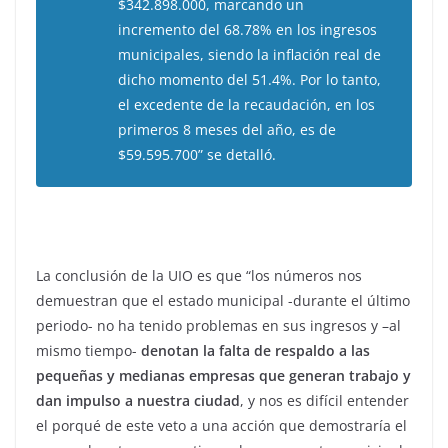
$342.898.000, marcando un
incremento del 68.78% en los ingresos
municipales, siendo la inflación real de
dicho momento del 51.4%. Por lo tanto,
el excedente de la recaudación, en los
primeros 8 meses del año, es de
$59.595.700” se detalló.
La conclusión de la UIO es que “los números nos
demuestran que el estado municipal -durante el último
periodo- no ha tenido problemas en sus ingresos y –al
mismo tiempo-
denotan la falta de respaldo a las
pequeñas y medianas empresas que generan trabajo y
dan impulso a nuestra ciudad
, y nos es difícil entender
el porqué de este veto a una acción que demostraría el