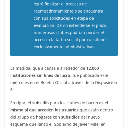
logró finalizar el proceso de
reempadronamiento o se encuentra
con sus solicitudes en etapa de
evaluación. De no extenderse el plazo,
numerosos clubes podrían perder el
acceso a la tarifa social por cuestiones
exclusivamente administrativas.
La medida, que alcanza a alrededor de
12.000
instituciones sin fines de lucro
, fue publicada este
miércoles en el Boletín Oficial a través de la Disposición
6.
En rigor, el
subsidio
para los clubes de barrio
es el
mismo al que acceden los usuarios
que están dentro
del grupo de
hogares con subsidios
del nuevo
esquema que lanzó el Gobierno de Javier Milei en