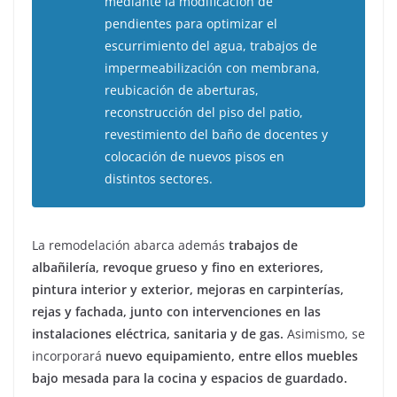
mediante la modificación de
pendientes para optimizar el
escurrimiento del agua, trabajos de
impermeabilización con membrana,
reubicación de aberturas,
reconstrucción del piso del patio,
revestimiento del baño de docentes y
colocación de nuevos pisos en
distintos sectores.
La remodelación abarca además
trabajos de
albañilería, revoque grueso y fino en exteriores,
pintura interior y exterior, mejoras en carpinterías,
rejas y fachada, junto con intervenciones en las
instalaciones eléctrica, sanitaria y de gas.
Asimismo, se
incorporará
nuevo equipamiento, entre ellos muebles
bajo mesada para la cocina y espacios de guardado.