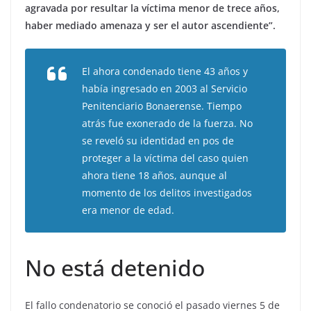
agravada por resultar la víctima menor de trece años,
haber mediado amenaza y ser el autor ascendiente”.
El ahora condenado tiene 43 años y
había ingresado en 2003 al Servicio
Penitenciario Bonaerense. Tiempo
atrás fue exonerado de la fuerza. No
se reveló su identidad en pos de
proteger a la víctima del caso quien
ahora tiene 18 años, aunque al
momento de los delitos investigados
era menor de edad.
No está detenido
El fallo condenatorio se conoció el pasado viernes 5 de