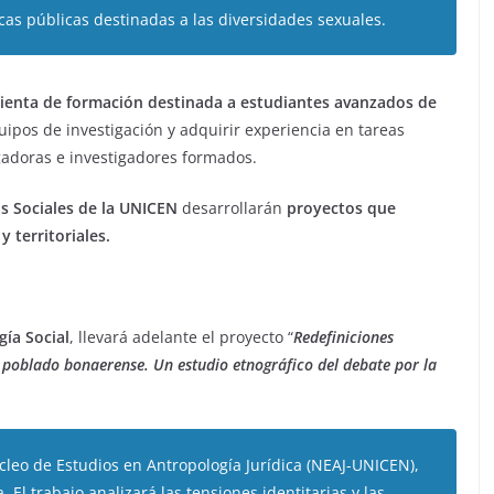
ticas públicas destinadas a las diversidades sexuales.
ienta de formación destinada a estudiantes avanzados de
ipos de investigación y adquirir experiencia en tareas
tigadoras e investigadores formados.
as Sociales de la UNICEN
desarrollarán
proyectos que
 territoriales.
ía Social
, llevará adelante el proyecto “
Redefiniciones
o poblado bonaerense. Un estudio etnográfico del debate por la
úcleo de Estudios en Antropología Jurídica (NEAJ-UNICEN),
. El trabajo analizará las tensiones identitarias y las