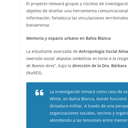
El proyecto relevará grupos y núcleos de investigación
objetivo de diseñar una herramienta comunicacional 
información, fortalezca las vinculaciones territorial
bonaerense.
Memoria y espacio urbano en Bahía Blanca
La estudiante avanzada de
Antropología Social Alm
inversión social: disputas simbólicas en torno a la resig
de Buenos Aires
”, bajo la
dirección de la Dra. Bárbara
(NuRES).
La investigación tomará como caso de es
White, en Bahía Blanca, donde funcionó 
dictadura militar. A través de una persp
organizaciones sociales, vecinos y organ
atendiendo a las tensiones entre memoria