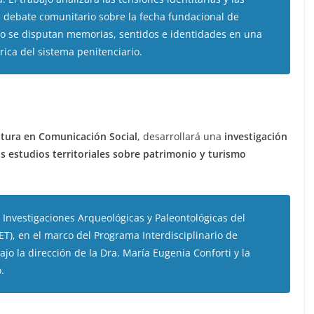
 debate comunitario sobre la fecha fundacional de
 se disputan memorias, sentidos e identidades en una
rica del sistema penitenciario.
iatura en Comunicación Social
, desarrollará una
investigación
os estudios territoriales sobre patrimonio y turismo
e Investigaciones Arqueológicas y Paleontológicas del
, en el marco del Programa Interdisciplinario de
jo la dirección de la Dra. María Eugenia Conforti y la
.