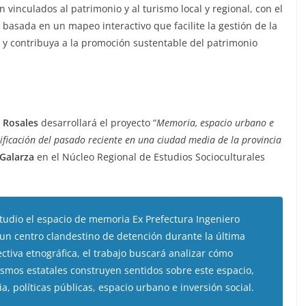
 vinculados al patrimonio y al turismo local y regional, con el
basada en un mapeo interactivo que facilite la gestión de la
es y contribuya a la promoción sustentable del patrimonio
a Rosales
desarrollará el proyecto “
Memoria, espacio urbano e
nificación del pasado reciente en una ciudad media de la provincia
 Galarza
en el Núcleo Regional de Estudios Socioculturales
tudio el espacio de memoria Ex Prefectura Ingeniero
un centro clandestino de detención durante la última
ectiva etnográfica, el trabajo buscará analizar cómo
ismos estatales construyen sentidos sobre este espacio,
, políticas públicas, espacio urbano e inversión social.