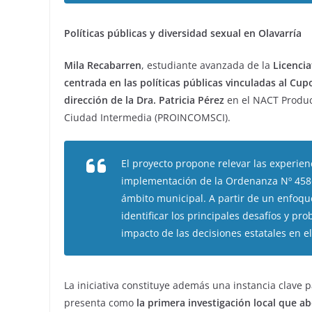
Políticas públicas y diversidad sexual en Olavarría
Mila Recabarren
, estudiante avanzada de la
Licencia
centrada en las políticas públicas vinculadas al Cupo
dirección de la Dra. Patricia Pérez
en el NACT Produc
Ciudad Intermedia (PROINCOMSCI).
El proyecto propone relevar las experien
implementación de la Ordenanza Nº 4586/
ámbito municipal. A partir de un enfoqu
identificar los principales desafíos y pro
impacto de las decisiones estatales en e
La iniciativa constituye además una instancia clave pa
presenta como
la primera investigación local que a