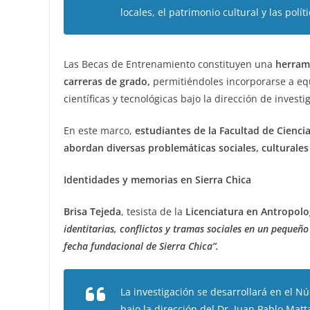
locales, el patrimonio cultural y las polí
Las Becas de Entrenamiento constituyen una
herram
carreras de grado,
permitiéndoles incorporarse a equ
científicas y tecnológicas bajo la dirección de inves
En este marco,
estudiantes de la Facultad de Cienci
abordan diversas problemáticas sociales, culturales y
Identidades y memorias en Sierra Chica
Brisa Tejeda
, tesista de la
Licenciatura en Antropolog
identitarias, conflictos y tramas sociales en un pequeñ
fecha fundacional de Sierra Chica”.
La investigación se desarrollará en el N
bajo la dirección del Dr. Juan Pablo Matta