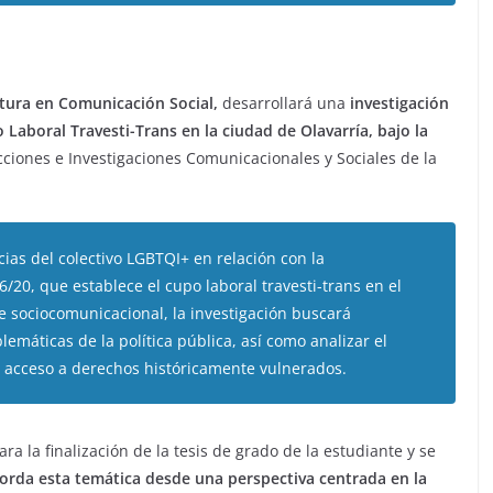
tura en Comunicación Social,
desarrollará una
investigación
 Laboral Travesti-Trans en la ciudad de Olavarría, bajo la
ciones e Investigaciones Comunicacionales y Sociales de la
cias del colectivo LGBTQI+ en relación con la
20, que establece el cupo laboral travesti-trans en el
e sociocomunicacional, la investigación buscará
blemáticas de la política pública, así como analizar el
l acceso a derechos históricamente vulnerados.
ra la finalización de la tesis de grado de la estudiante y se
borda esta temática desde una perspectiva centrada en la