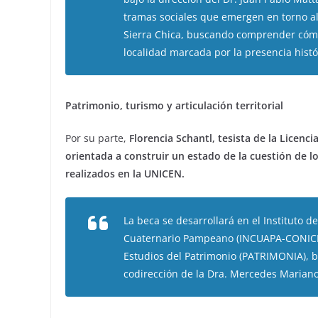
tramas sociales que emergen en torno al
Sierra Chica, buscando comprender cómo
localidad marcada por la presencia histó
Patrimonio, turismo y articulación territorial
Por su parte,
Florencia Schantl, tesista de la Licenc
orientada a construir un estado de la cuestión de l
realizados en la UNICEN.
La beca se desarrollará en el Instituto d
Cuaternario Pampeano (INCUAPA-CONICET)
Estudios del Patrimonio (PATRIMONIA), ba
codirección de la Dra. Mercedes Mariano