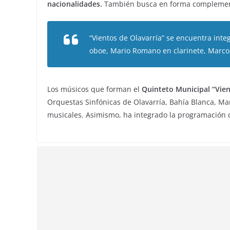
nacionalidades.
También busca en forma complementa
“Vientos de Olavarría” se encuentra inte
oboe, Mario Romano en clarinete, Marcos 
Los músicos que forman el
Quinteto Municipal “Vien
Orquestas Sinfónicas de Olavarría, Bahía Blanca, Ma
musicales. Asimismo, ha integrado la programación de