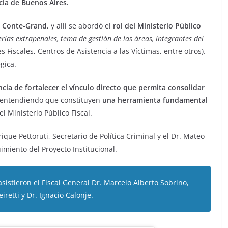
cia de Buenos Aires.
o Conte-Grand
, y allí se abordó el
rol del Ministerio Público
rias extrapenales, tema de gestión de las áreas, integrantes del
 Fiscales, Centros de Asistencia a las Víctimas, entre otros).
gica.
cia de fortalecer el vínculo directo que permita consolidar
 entendiendo que constituyen
una herramienta fundamental
el Ministerio Público Fiscal.
ue Pettoruti, Secretario de Política Criminal y el Dr. Mateo
imiento del Proyecto Institucional.
sistieron el Fiscal General Dr. Marcelo Alberto Sobrino,
iretti y Dr. Ignacio Calonje.