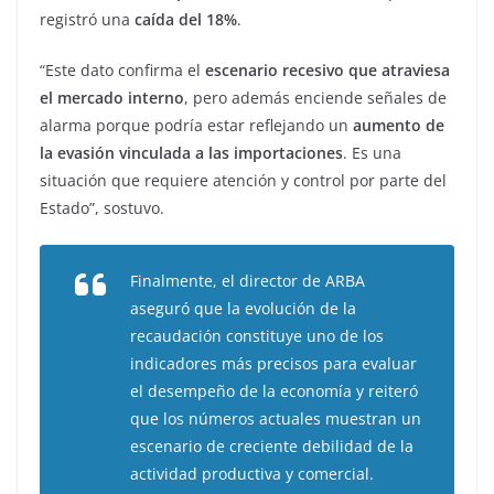
registró una
caída del 18%
.
“Este dato confirma el
escenario recesivo que atraviesa
el mercado interno
, pero además enciende señales de
alarma porque podría estar reflejando un
aumento de
la evasión vinculada a las importaciones
. Es una
situación que requiere atención y control por parte del
Estado”, sostuvo.
Finalmente, el director de ARBA
aseguró que la evolución de la
recaudación constituye uno de los
indicadores más precisos para evaluar
el desempeño de la economía y reiteró
que los números actuales muestran un
escenario de creciente debilidad de la
actividad productiva y comercial.