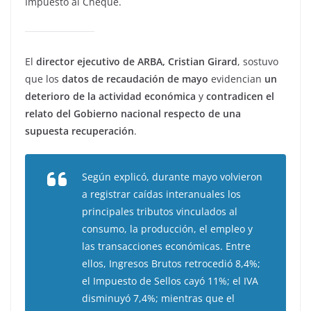
Impuesto al Cheque.
El
director ejecutivo de ARBA, Cristian Girard
, sostuvo
que los
datos de recaudación de mayo
evidencian
un
deterioro de la actividad económica
y
contradicen el
relato del Gobierno nacional respecto de una
supuesta recuperación
.
Según explicó, durante mayo volvieron
a registrar caídas interanuales los
principales tributos vinculados al
consumo, la producción, el empleo y
las transacciones económicas. Entre
ellos, Ingresos Brutos retrocedió 8,4%;
el Impuesto de Sellos cayó 11%; el IVA
disminuyó 7,4%; mientras que el