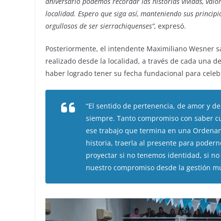
aniversario podemos recordar las historias vividas, valo
localidad. Espero que siga así, manteniendo sus principi
orgullosos de ser sierrachiquenses”,
expresó.
Posteriormente, el intendente Maximiliano Wesner sa
realizado desde la localidad, a través de cada una d
haber logrado tener su fecha fundacional para celeb
“El sentido de pertenencia, de amor y de
siempre. Tanto compromiso con saber cuá
ese trabajo que termina en una Ordenanz
historia, traerla al presente para poder
proyectar si no tenemos identidad, si no
nuestro compromiso desde la gestión mu