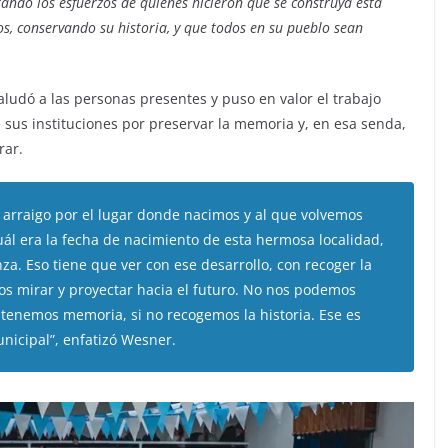
rando los esfuerzos de quienes hicieron que se construya esta
os, conservando su historia, y que todos en su pueblo sean
ludó a las personas presentes y puso en valor el trabajo
e sus instituciones por preservar la memoria y, en esa senda,
rar.
 arraigo por el lugar donde nacimos y al que volvemos
l era la fecha de nacimiento de esta hermosa localidad,
a. Eso tiene que ver con ese desarrollo, con recoger la
nos mirar y proyectar hacia el futuro. No nos podemos
 tenemos memoria, si no recogemos la historia. Ese es
nicipal”, enfatizó Wesner.