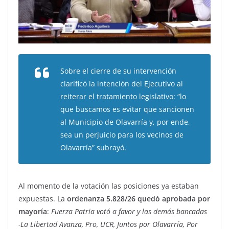
Sobre el cierre de su intervención
clarificó la intención del Ejecutivo al
reiterar el tratamiento legislativo: “lo
que buscamos es evitar que sancionen
al Municipio de Olavarría y, por ende,
sea un perjuicio para los vecinos de
Olavarría” subrayó.
Al momento de la votación las posiciones ya estaban
expuestas. La
ordenanza 5.828/26 quedó aprobada por
mayoría
:
Fuerza Patria votó a favor y las demás bancadas
-La Libertad Avanza, Pro, UCR, Juntos por Olavarría, Por