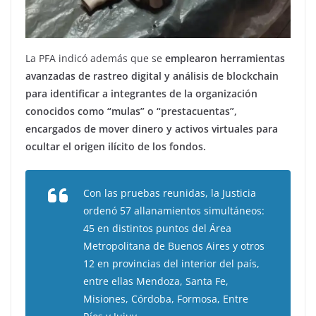
La PFA indicó además que se
emplearon herramientas
avanzadas de rastreo digital y análisis de blockchain
para identificar a integrantes de la organización
conocidos como “mulas” o “prestacuentas”,
encargados de mover dinero y activos virtuales para
ocultar el origen ilícito de los fondos.
Con las pruebas reunidas, la Justicia
ordenó 57 allanamientos simultáneos:
45 en distintos puntos del Área
Metropolitana de Buenos Aires y otros
12 en provincias del interior del país,
entre ellas Mendoza, Santa Fe,
Misiones, Córdoba, Formosa, Entre