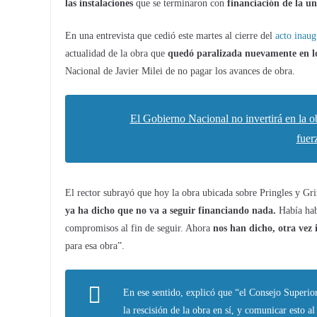
las instalaciones
que se terminaron con
financiación de la u
En una entrevista que cedió este martes al cierre del
acto inaug
actualidad de la obra que
quedó paralizada nuevamente en lo
Nacional de Javier Milei de no pagar los avances de obra.
El Gobierno Nacional no invertirá en la o
fuer
El rector subrayó que hoy la obra ubicada sobre Pringles y Gr
ya ha dicho que no va a seguir financiando nada.
Había ha
compromisos al fin de seguir. Ahora
nos han dicho, otra vez
para esa obra”.
En ese sentido, explicó que “el Consejo Superior
la rescisión de la obra en sí, y comunicar esto a