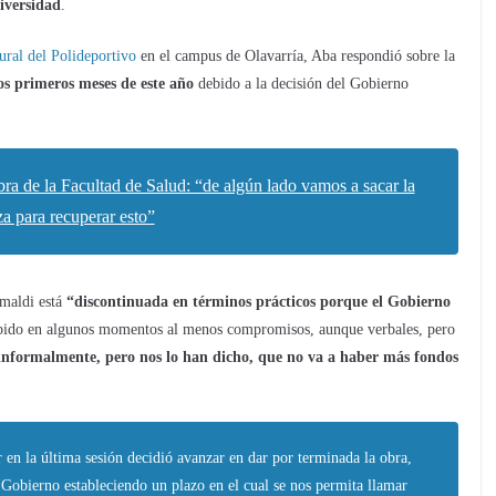
niversidad
.
ural del Polideportivo
en el campus de Olavarría, Aba respondió sobre la
s primeros meses de este año
debido a la decisión del Gobierno
bra de la Facultad de Salud: “de algún lado vamos a sacar la
za para recuperar esto”
imaldi está
“discontinuada en términos prácticos porque el Gobierno
bido en algunos momentos al menos compromisos, aunque verbales, pero
 informalmente, pero nos lo han dicho, que no va a haber más fondos
 en la última sesión decidió avanzar en dar por terminada la obra,
l Gobierno estableciendo un plazo en el cual se nos permita llamar