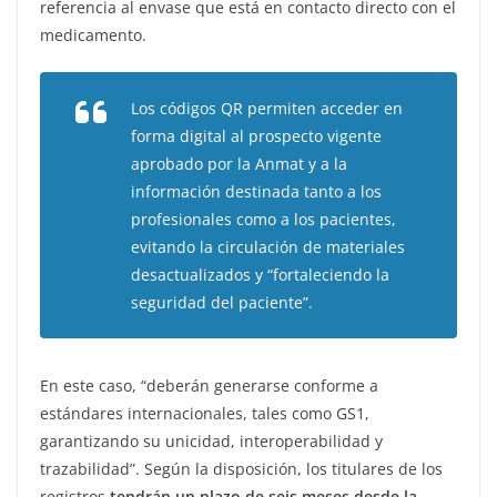
referencia al envase que está en contacto directo con el
medicamento.
Los códigos QR permiten acceder en
forma digital al prospecto vigente
aprobado por la Anmat y a la
información destinada tanto a los
profesionales como a los pacientes,
evitando la circulación de materiales
desactualizados y “fortaleciendo la
seguridad del paciente”.
En este caso, “deberán generarse conforme a
estándares internacionales, tales como GS1,
garantizando su unicidad, interoperabilidad y
trazabilidad”. Según la disposición, los titulares de los
registros
tendrán un plazo de seis meses desde la