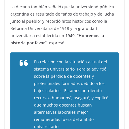
La decana también señaló que la universidad pública
argentina es resultado de “años de trabajo y de lucha
junto al pueblo” y recordó hitos históricos como la
Reforma Universitaria de 1918 y la gratuidad
universitaria establecida en 1949.
“Honremos la
historia por favor”
, expresó.
En relación con la situación actual del
sistema universitario, Peralta advirtió
sobre la pérdida de docentes y
profesionales formados debido a los
bajos salarios. “Estamos perdiendo
recursos humanos”, aseguró, y explicó
que muchos docentes buscan
alternativas laborales mejor
remuneradas fuera del ámbito
universitario.