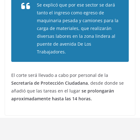
Se explicó que por ese sector se dará
tanto el ingreso como egreso de
maquinaria pesada y camiones para la
carga de materiales, que realizarán
diversas labores en la zona lindera al
puente de avenida De Los
Trabajadores.
El corte será llevado a cabo por personal de la
Secretaría de Protección Ciudadana
, desde donde se
añadió que las tareas en el lugar
se prolongarán
aproximadamente hasta las 14 horas.