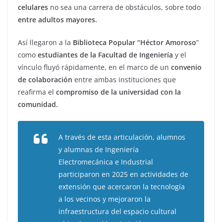
celulares
no sea una carrera de obstáculos, sobre todo
entre adultos mayores.
Así llegaron a la
Biblioteca Popular “Héctor Amoroso
”
como
estudiantes de la Facultad de Ingeniería
y el
vínculo fluyó rápidamente, en el marco de un
convenio
de colaboración
entre ambas instituciones que
reafirma el
compromiso de la universidad con la
comunidad.
A través de esta articulación, alumnos
y alumnas de Ingeniería
Electromecánica e Industrial
participaron en 2025 en actividades de
extensión que acercaron la tecnología
a los vecinos y mejoraron la
infraestructura del espacio cultural