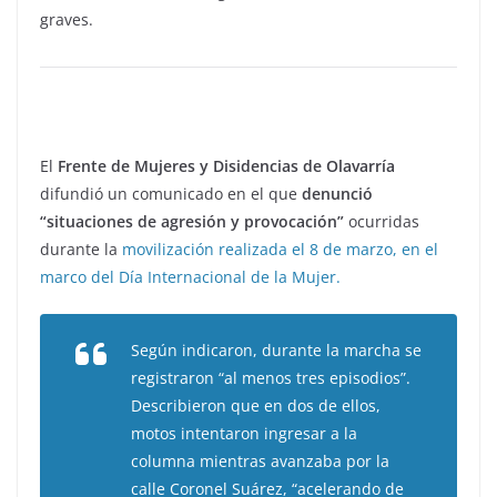
graves.
El
Frente de Mujeres y Disidencias de Olavarría
difundió un comunicado en el que
denunció
“situaciones de agresión y provocación”
ocurridas
durante la
movilización realizada el 8 de marzo, en el
marco del Día Internacional de la Mujer.
Según indicaron, durante la marcha se
registraron “al menos tres episodios”.
Describieron que en dos de ellos,
motos intentaron ingresar a la
columna mientras avanzaba por la
calle Coronel Suárez, “acelerando de