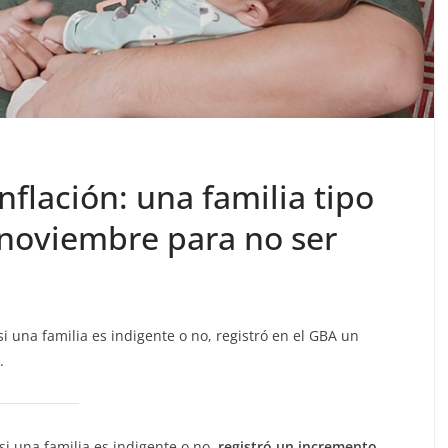
nflación: una familia tipo
 noviembre para no ser
i una familia es indigente o no, registró en el GBA un
.
i una familia es indigente o no,
registró un incremento