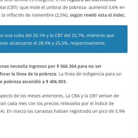
Total (CBT) -que mide el umbral de pobreza- aumentó 3,6% en
la inflación de noviembre (2,5%),
según reveló esta el Indec.
ño una suba del 26,1% y la CBT del 22,7%, mientras que
iones alcanzaron el 28,9% y 25,5%, respectivamente.
nas necesita ingresos por $ 566.364 para no ser
orar la línea de la pobreza
. La línea de indigencia para un
de pobreza ascendió a $ 406.903.
pecto de los meses anteriores. La CBA y la CBT venían de
zan cada mes con los precios relevados por el Índice de
A). En marzo las canastas habían registrado un pico de 5,9%