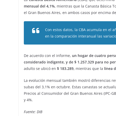
mensual del 4,1%
, mientras que la Canasta Básica 
el Gran Buenos Aires, en ambos casos por encima de 
Con estos datos, la CBA acumula en el a
en la comparación interanual las variac
De acuerdo con el informe,
un hogar de cuatro perso
considerado indigente, y de $ 1.257.329 para no perf
adulto se ubicó en
$ 183.289,
mientras que la
línea 
La evolución mensual también mostró diferencias res
subas del 3,1% en octubre. Estas canastas se actuali
Precios al Consumidor del Gran Buenos Aires (IPC-GB
y 4%.
Fuente: DIB