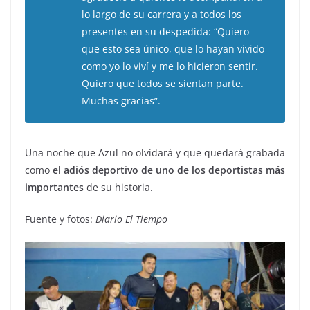
lo largo de su carrera y a todos los
presentes en su despedida: “Quiero
que esto sea único, que lo hayan vivido
como yo lo viví y me lo hicieron sentir.
Quiero que todos se sientan parte.
Muchas gracias”.
Una noche que Azul no olvidará y que quedará grabada
como
el adiós deportivo de uno de los deportistas más
importantes
de su historia.
Fuente y fotos:
Diario El Tiempo