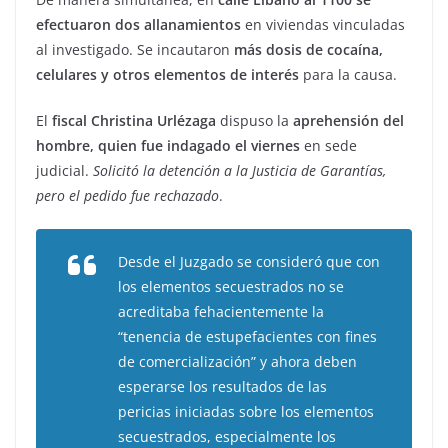
efectuaron dos allanamientos
en viviendas vinculadas
al investigado. Se incautaron
más dosis de cocaína,
celulares y otros elementos de interés
para la causa.
El
fiscal Christina Urlézaga
dispuso la
aprehensión del
hombre, quien fue indagado el viernes
en sede
judicial.
Solicitó la detención a la Justicia de Garantías,
pero el pedido fue rechazado
.
Desde el Juzgado se consideró que con
los elementos secuestrados no se
acreditaba fehacientemente la
“tenencia de estupefacientes con fines
de comercialización” y ahora deben
esperarse los resultados de las
pericias iniciadas sobre los elementos
secuestrados, especialmente los