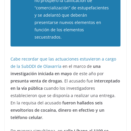
no prosperó la calificación de
“comercialización” de estupefacientes
y se adelantó que deberán
presentarse nuevos elementos en
función de los elementos
secuestrados.
Cabe recordar que las actuaciones estuvieron a cargo
de la SubDDI de Olavarría
en el marco de
una
investigación iniciada en mayo
de este año por
presunta venta de drogas
. El acusado fue
interceptado
en la vía pública
cuando los investigadores
establecieron que se disponía a realizar una entrega.
En la requisa del acusado
fueron hallados seis
envoltorios de cocaína, dinero en efectivo y un
teléfono celular
.
De manera simultánea, en
calle Líbano al 1100 se