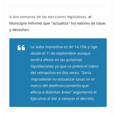
A dos semanas de las elecciones legislativas,
el
Municipio informó que “actualiza” los valores de tasas
y derechos
.
La suba impositiva es de 14,15% y rige
desde el 1º de septiembre aunque
tendrá efecto en las próximas
liquidaciones ya que se previó el cobro
del retroactivo en dos veces. “Sería
imprudente no actualizar tasas en el
marco del desfinanciamiento que
afecta a distintas áreas” argumentó el
Ejecutivo al dar a conocer el decreto.